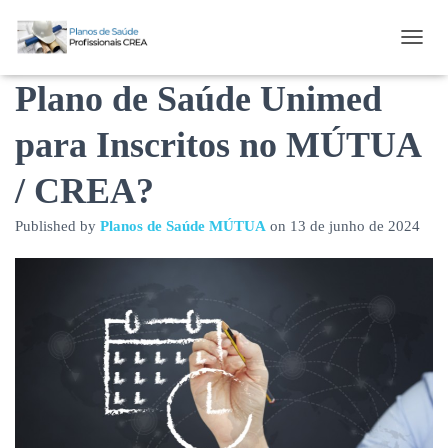
Existem Carências no
T
O
Plano de Saúde Unimed
G
G
L
para Inscritos no MÚTUA
E
N
/ CREA?
A
V
I
Published by
Planos de Saúde MÚTUA
on
13 de junho de 2024
G
A
T
I
O
N