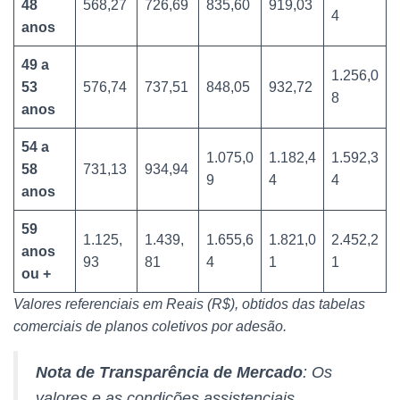
48
568,27
726,69
835,60
919,03
4
anos
49 a
1.256,0
53
576,74
737,51
848,05
932,72
8
anos
54 a
1.075,0
1.182,4
1.592,3
58
731,13
934,94
9
4
4
anos
59
1.125,
1.439,
1.655,6
1.821,0
2.452,2
anos
93
81
4
1
1
ou +
Valores referenciais em Reais (R$), obtidos das tabelas
comerciais de planos coletivos por adesão.
Nota de Transparência de Mercado
: Os
valores e as condições assistenciais