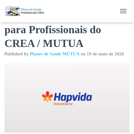
Plano de Saúde HapVida
T
O
para Profissionais do
G
G
L
CREA / MUTUA
E
N
Published by
Planos de Saúde MÚTUA
on
19 de maio de 2026
A
V
I
G
A
T
I
O
N