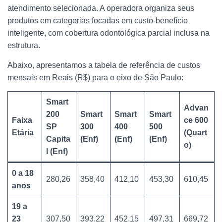
atendimento selecionada. A operadora organiza seus
produtos em categorias focadas em custo-benefício
inteligente, com cobertura odontológica parcial inclusa na
estrutura.
Abaixo, apresentamos a tabela de referência de custos
mensais em Reais (R$) para o eixo de São Paulo:
Smart
Advan
200
Smart
Smart
Smart
Faixa
ce 600
SP
300
400
500
Etária
(Quart
Capita
(Enf)
(Enf)
(Enf)
o)
l (Enf)
0 a 18
280,26
358,40
412,10
453,30
610,45
anos
19 a
23
307,50
393,22
452,15
497,31
669,72