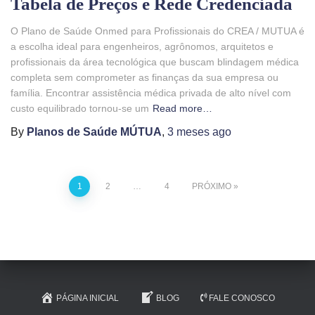
Tabela de Preços e Rede Credenciada
O Plano de Saúde Onmed para Profissionais do CREA / MUTUA é
a escolha ideal para engenheiros, agrônomos, arquitetos e
profissionais da área tecnológica que buscam blindagem médica
completa sem comprometer as finanças da sua empresa ou
família. Encontrar assistência médica privada de alto nível com
custo equilibrado tornou-se um
Read more…
By
Planos de Saúde MÚTUA
,
3 meses
ago
1
2
…
4
PRÓXIMO
PÁGINA INICIAL
BLOG
FALE CONOSCO