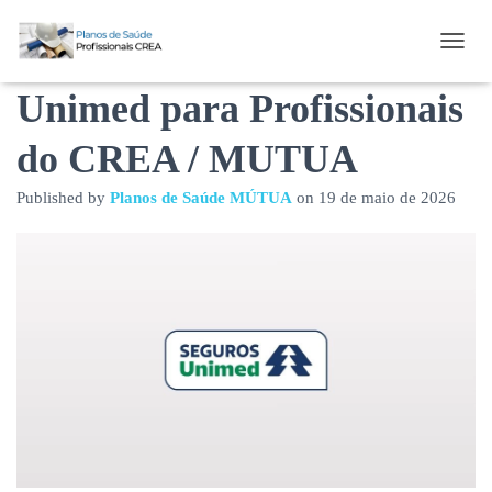
Plano de Saúde Seguros
T
O
Unimed para Profissionais
G
G
L
do CREA / MUTUA
E
N
Published by
Planos de Saúde MÚTUA
on
19 de maio de 2026
A
V
I
G
A
T
I
O
N