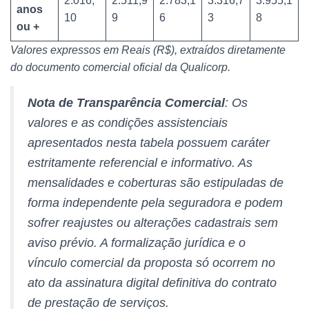
2.016,
2.511,9
2.783,1
3.316,7
3.955,1
anos
10
9
6
3
8
ou +
Valores expressos em Reais (R$), extraídos diretamente
do documento comercial oficial da Qualicorp.
Nota de Transparência Comercial
: Os
valores e as condições assistenciais
apresentados nesta tabela possuem caráter
estritamente referencial e informativo. As
mensalidades e coberturas são estipuladas de
forma independente pela seguradora e podem
sofrer reajustes ou alterações cadastrais sem
aviso prévio. A formalização jurídica e o
vínculo comercial da proposta só ocorrem no
ato da assinatura digital definitiva do contrato
de prestação de serviços.