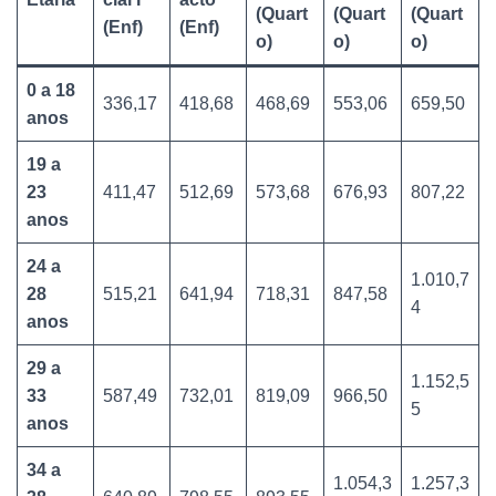
(Quart
(Quart
(Quart
(Enf)
(Enf)
o)
o)
o)
0 a 18
336,17
418,68
468,69
553,06
659,50
anos
19 a
23
411,47
512,69
573,68
676,93
807,22
anos
24 a
1.010,7
28
515,21
641,94
718,31
847,58
4
anos
29 a
1.152,5
33
587,49
732,01
819,09
966,50
5
anos
34 a
1.054,3
1.257,3