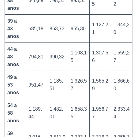
38
640,89
798,55
893,55
5
2
anos
39 a
1.127,2
1.344,2
43
685,18
853,73
955,30
1
0
anos
44 a
1.108,1
1.307,5
1.559,2
48
794,81
990,32
5
6
7
anos
49 a
1.185,
1.326,5
1.565,2
1.866,6
53
951,47
51
7
9
0
anos
54 a
1.189,
1.482,
1.658,3
1.956,7
2.333,4
58
44
01
5
7
4
anos
59