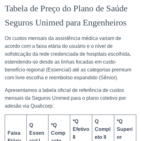
Tabela de Preço do Plano de Saúde
Seguros Unimed para Engenheiros
Os custos mensais da assistência médica variam de
acordo com a faixa etária do usuário e o nível de
sofisticação da rede credenciada de hospitais escolhida,
estendendo-se desde as linhas focadas em custo-
benefício regional (Essencial) até as categorias premium
com livre escolha e reembolso expandido (Sênior).
Apresentamos a tabela oficial de referência de custos
mensais da Seguros Unimed para o plano coletivo por
adesão via Qualicorp:
*Q
Q
*Q
Q
*Q
Efetivo
Compl
Superi
Faixa
Essen
Comp
II
eto II
or
Etária
cial I
acto