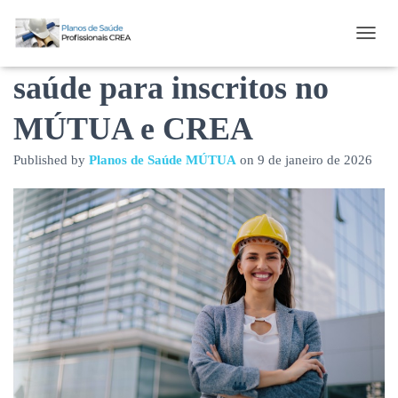
Benefícios do plano de
T
O
saúde para inscritos no
G
G
L
MÚTUA e CREA
E
N
Published by
Planos de Saúde MÚTUA
on
9 de janeiro de 2026
A
V
I
G
A
T
I
O
N